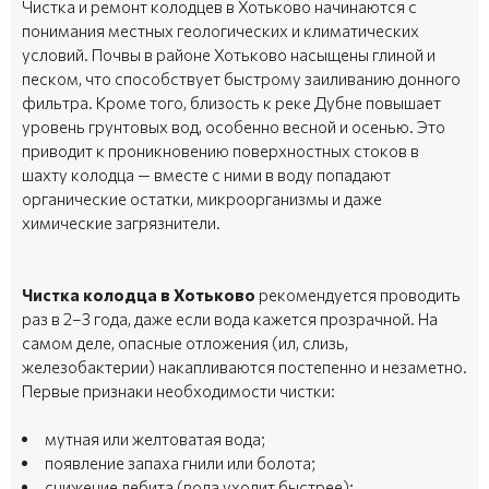
Чистка и ремонт колодцев в Хотьково начинаются с
понимания местных геологических и климатических
условий. Почвы в районе Хотьково насыщены глиной и
песком, что способствует быстрому заиливанию донного
фильтра. Кроме того, близость к реке Дубне повышает
уровень грунтовых вод, особенно весной и осенью. Это
приводит к проникновению поверхностных стоков в
шахту колодца — вместе с ними в воду попадают
органические остатки, микроорганизмы и даже
химические загрязнители.
Чистка колодца в Хотьково
рекомендуется проводить
раз в 2–3 года, даже если вода кажется прозрачной. На
самом деле, опасные отложения (ил, слизь,
железобактерии) накапливаются постепенно и незаметно.
Первые признаки необходимости чистки:
мутная или желтоватая вода;
появление запаха гнили или болота;
снижение дебита (вода уходит быстрее);