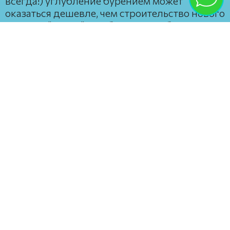
всегда!) углубление бурением может
оказаться дешевле, чем строительство нового
колодца "с нуля" или бурение глубокой
скважины, так как не требуется рытье/
бурение всей верхней части ствола и
переобустройство верха. Однако это требует
тщательного расчета.
Остались срочные вопросы?
Проконсультируем!
Позвонить
Еще наши услуги