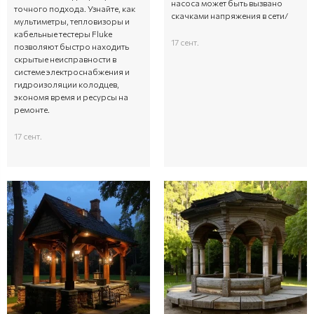
насоса может быть вызвано
точного подхода. Узнайте, как
скачками напряжения в сети/
мультиметры, тепловизоры и
кабельные тестеры Fluke
17 сент.
позволяют быстро находить
скрытые неисправности в
системе электроснабжения и
гидроизоляции колодцев,
экономя время и ресурсы на
ремонте.
17 сент.