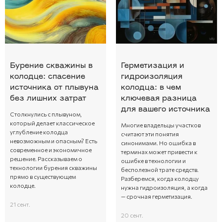
Бурение скважины в
Герметизация и
колодце: спасение
гидроизоляция
источника от плывуна
колодца: в чем
без лишних затрат
ключевая разница
для вашего источника
Столкнулись с плывуном,
который делает классическое
Многие владельцы участков
углубление колодца
считают эти понятия
невозможным и опасным? Есть
синонимами. Но ошибка в
современное и экономичное
терминах может привести к
решение. Рассказываем о
ошибке в технологии и
технологии бурения скважины
бесполезной трате средств.
прямо в существующем
Разберемся, когда колодцу
колодце.
нужна гидроизоляция, а когда
— срочная герметизация.
21 сент.
20 сент.