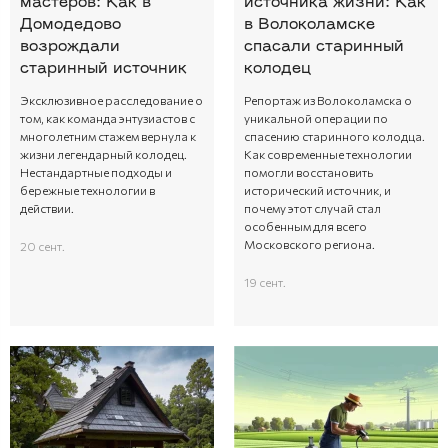
мастеров: Как в
источника жизни: Как
Домодедово
в Волоколамске
возрождали
спасали старинный
старинный источник
колодец
Эксклюзивное расследование о
Репортаж из Волоколамска о
том, как команда энтузиастов с
уникальной операции по
многолетним стажем вернула к
спасению старинного колодца.
жизни легендарный колодец.
Как современные технологии
Нестандартные подходы и
помогли восстановить
бережные технологии в
исторический источник, и
действии.
почему этот случай стал
особенным для всего
Московского региона.
20 сент.
19 сент.