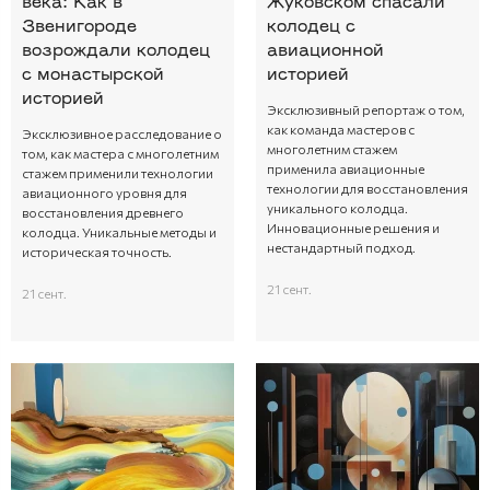
века: Как в
Жуковском спасали
Звенигороде
колодец с
возрождали колодец
авиационной
с монастырской
историей
историей
Эксклюзивный репортаж о том,
как команда мастеров с
Эксклюзивное расследование о
многолетним стажем
том, как мастера с многолетним
применила авиационные
стажем применили технологии
технологии для восстановления
авиационного уровня для
уникального колодца.
восстановления древнего
Инновационные решения и
колодца. Уникальные методы и
нестандартный подход.
историческая точность.
21 сент.
21 сент.