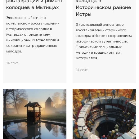
реставрации и ремонт
колодца в
колодцев в Мытищах
Историческом районе
Истры
Эксклюзивный отчет о
комплексном восстановлении
Эксклюзивный репортаж о
исторического колодца в
восстановлении старинного
Мытищах с применением
колодца в Истре с сохранением
инновационных технологий и
исторической аутентичности.
сохранением традиционных
Применение специальных
методов.
методик и традиционных
материалов.
14 сент.
14 сент.