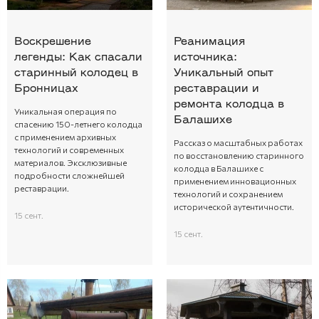
Воскрешение
Реанимация
легенды: Как спасали
источника:
старинный колодец в
Уникальный опыт
Бронницах
реставрации и
ремонта колодца в
Уникальная операция по
Балашихе
спасению 150-летнего колодца
с применением архивных
Рассказ о масштабных работах
технологий и современных
по восстановлению старинного
материалов. Эксклюзивные
колодца в Балашихе с
подробности сложнейшей
применением инновационных
реставрации.
технологий и сохранением
исторической аутентичности.
15 сент.
15 сент.