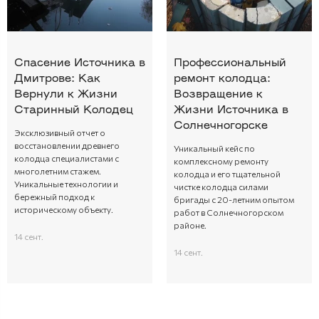
Спасение Источника в
Профессиональный
Дмитрове: Как
ремонт колодца:
Вернули к Жизни
Возвращение к
Старинный Колодец
Жизни Источника в
Солнечногорске
Эксклюзивный отчет о
восстановлении древнего
Уникальный кейс по
колодца специалистами с
комплексному ремонту
многолетним стажем.
колодца и его тщательной
Уникальные технологии и
чистке колодца силами
бережный подход к
бригады с 20-летним опытом
историческому объекту.
работ в Солнечногорском
районе.
14 сент.
14 сент.