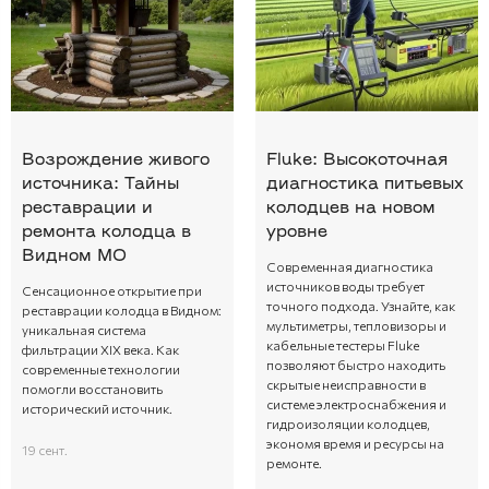
Возрождение живого
Fluke: Высокоточная
источника: Тайны
диагностика питьевых
реставрации и
колодцев на новом
ремонта колодца в
уровне
Видном МО
Современная диагностика
источников воды требует
Сенсационное открытие при
точного подхода. Узнайте, как
реставрации колодца в Видном:
мультиметры, тепловизоры и
уникальная система
кабельные тестеры Fluke
фильтрации XIX века. Как
позволяют быстро находить
современные технологии
скрытые неисправности в
помогли восстановить
системе электроснабжения и
исторический источник.
гидроизоляции колодцев,
экономя время и ресурсы на
19 сент.
ремонте.