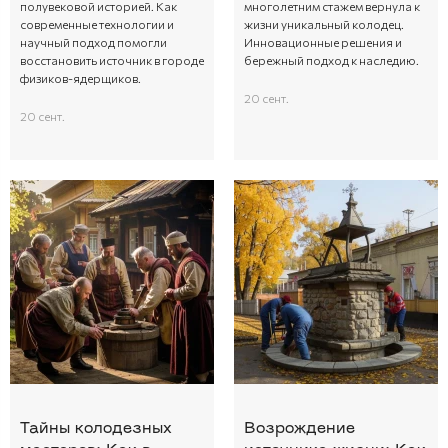
полувековой историей. Как
многолетним стажем вернула к
современные технологии и
жизни уникальный колодец.
научный подход помогли
Инновационные решения и
восстановить источник в городе
бережный подход к наследию.
физиков-ядерщиков.
20 сент.
20 сент.
Тайны колодезных
Возрождение