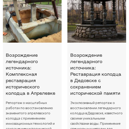
Возрождение
Возрождение
легендарного
легендарного
источника:
источника:
Комплексная
Реставрация колодца
реставрация
в Дедовске с
исторического
сохранением
колодца в Апрелевке
исторической памяти
Репортаж о масштабных
Эксклюзивный репортаж о
работах по восстановлению
восстановлении легендарного
знаменитого апрелевского
колодца в Дедовске, известного
колодца с применением
своими уникальными
инновационных технологий и
свойствами воды. Применение
сохранением исторической
специальных методик для